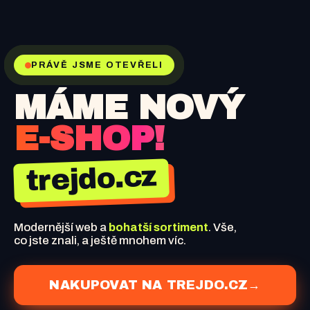
PRÁVĚ JSME OTEVŘELI
MÁME NOVÝ
E-SHOP!
trejdo.cz
Modernější web a
bohatší sortiment
. Vše,
co jste znali, a ještě mnohem víc.
NAKUPOVAT NA TREJDO.CZ
→