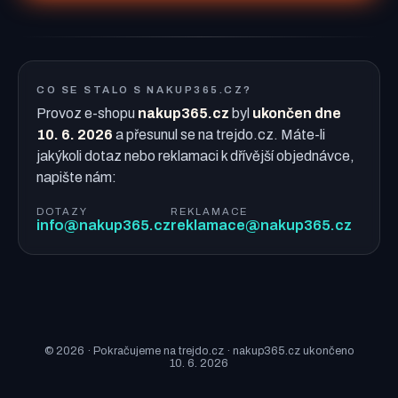
CO SE STALO S NAKUP365.CZ?
Provoz e-shopu
nakup365.cz
byl
ukončen dne
10. 6. 2026
a přesunul se na trejdo.cz. Máte-li
jakýkoli dotaz nebo reklamaci k dřívější objednávce,
napište nám:
DOTAZY
REKLAMACE
info@nakup365.cz
reklamace@nakup365.cz
© 2026 · Pokračujeme na trejdo.cz · nakup365.cz ukončeno
10. 6. 2026