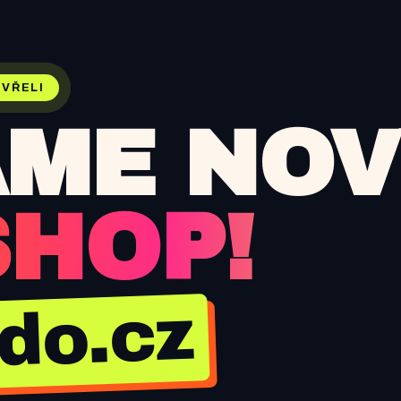
VŘELI
ME NOV
SHOP!
jdo.cz