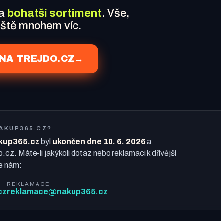
 a
bohatší sortiment
. Vše,
ještě mnohem víc.
NA TREJDO.CZ
→
NAKUP365.CZ?
kup365.cz
byl
ukončen dne 10. 6. 2026
a
o.cz. Máte-li jakýkoli dotaz nebo reklamaci k dřívější
e nám:
REKLAMACE
cz
reklamace@nakup365.cz