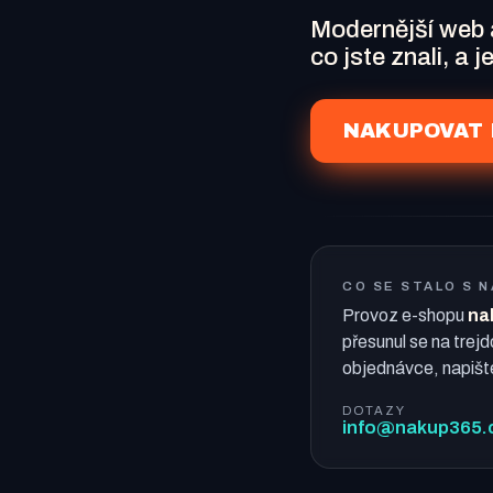
Modernější web
co jste znali, a 
NAKUPOVAT 
CO SE STALO S 
Provoz e-shopu
na
přesunul se na trejd
objednávce, napišt
DOTAZY
info@nakup365.