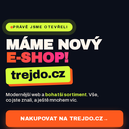
PRÁVĚ JSME OTEVŘELI
MÁME NOVÝ
E-SHOP!
trejdo.cz
Modernější web a
bohatší sortiment
. Vše,
co jste znali, a ještě mnohem víc.
NAKUPOVAT NA TREJDO.CZ
→