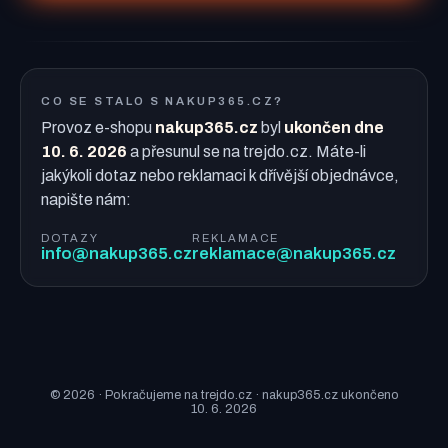
CO SE STALO S NAKUP365.CZ?
Provoz e-shopu
nakup365.cz
byl
ukončen dne
10. 6. 2026
a přesunul se na trejdo.cz. Máte-li
jakýkoli dotaz nebo reklamaci k dřívější objednávce,
napište nám:
DOTAZY
REKLAMACE
info@nakup365.cz
reklamace@nakup365.cz
© 2026 · Pokračujeme na trejdo.cz · nakup365.cz ukončeno
10. 6. 2026