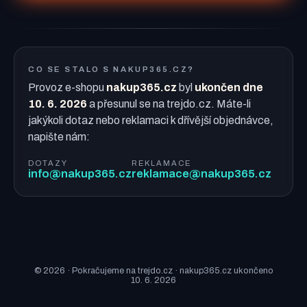
CO SE STALO S NAKUP365.CZ?
Provoz e-shopu
nakup365.cz
byl
ukončen dne
10. 6. 2026
a přesunul se na trejdo.cz. Máte-li
jakýkoli dotaz nebo reklamaci k dřívější objednávce,
napište nám:
DOTAZY
REKLAMACE
info@nakup365.cz
reklamace@nakup365.cz
© 2026 · Pokračujeme na trejdo.cz · nakup365.cz ukončeno
10. 6. 2026