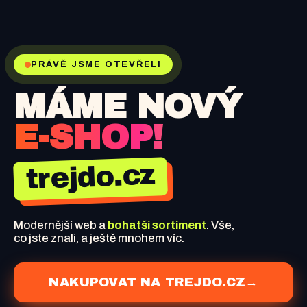
PRÁVĚ JSME OTEVŘELI
MÁME NOVÝ
E-SHOP!
trejdo.cz
Modernější web a
bohatší sortiment
. Vše,
co jste znali, a ještě mnohem víc.
NAKUPOVAT NA TREJDO.CZ
→