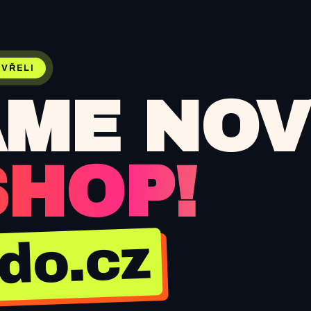
VŘELI
ME NOV
SHOP!
jdo.cz