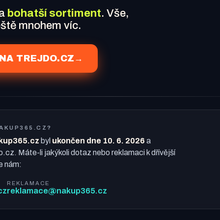
 a
bohatší sortiment
. Vše,
ještě mnohem víc.
NA TREJDO.CZ
→
NAKUP365.CZ?
kup365.cz
byl
ukončen dne 10. 6. 2026
a
o.cz. Máte-li jakýkoli dotaz nebo reklamaci k dřívější
e nám:
REKLAMACE
cz
reklamace@nakup365.cz