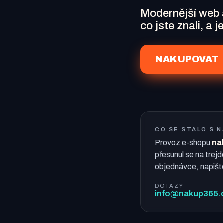
Modernější web
co jste znali, a 
NAKUPOVAT 
CO SE STALO S 
Provoz e-shopu
na
přesunul se na trejd
objednávce, napišt
DOTAZY
info@nakup365.