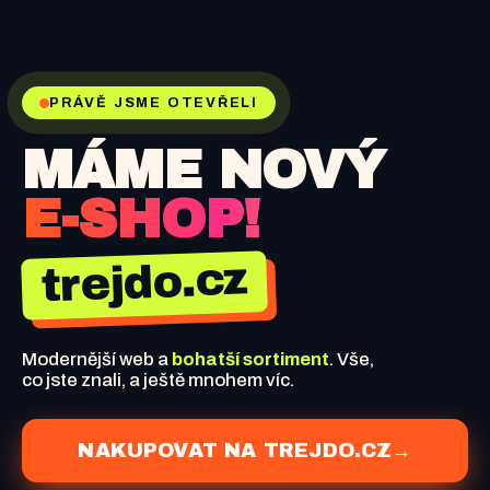
PRÁVĚ JSME OTEVŘELI
MÁME NOVÝ
E-SHOP!
trejdo.cz
Modernější web a
bohatší sortiment
. Vše,
co jste znali, a ještě mnohem víc.
NAKUPOVAT NA TREJDO.CZ
→