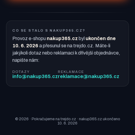
CO SE STALO S NAKUP365.CZ?
Provoz e-shopu
nakup365.cz
byl
ukončen dne
10. 6. 2026
a přesunul se na trejdo.cz. Máte-li
jakýkoli dotaz nebo reklamaci k dřívější objednávce,
napište nám:
DOTAZY
REKLAMACE
info@nakup365.cz
reklamace@nakup365.cz
© 2026 · Pokračujeme na trejdo.cz · nakup365.cz ukončeno
10. 6. 2026