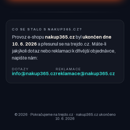
CO SE STALO S NAKUP365.CZ?
Provoz e-shopu
nakup365.cz
byl
ukončen dne
10. 6. 2026
a přesunul se na trejdo.cz. Máte-li
jakýkoli dotaz nebo reklamaci k dřívější objednávce,
napište nám:
DOTAZY
REKLAMACE
info@nakup365.cz
reklamace@nakup365.cz
© 2026 · Pokračujeme na trejdo.cz · nakup365.cz ukončeno
10. 6. 2026