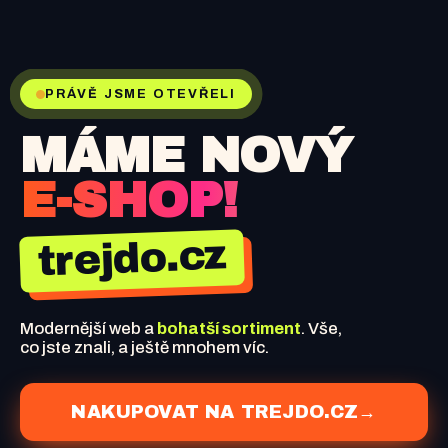
PRÁVĚ JSME OTEVŘELI
MÁME NOVÝ
E-SHOP!
trejdo.cz
Modernější web a
bohatší sortiment
. Vše,
co jste znali, a ještě mnohem víc.
NAKUPOVAT NA TREJDO.CZ
→