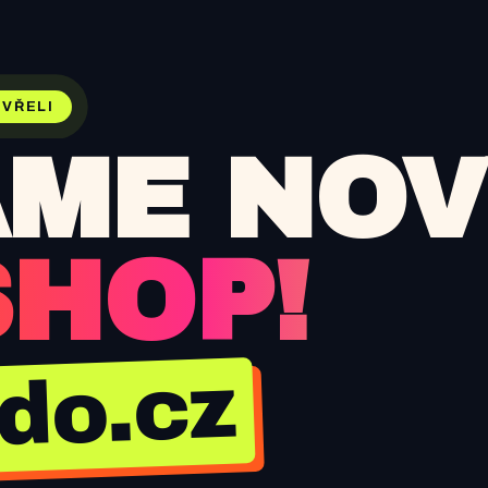
VŘELI
ME NOV
SHOP!
jdo.cz