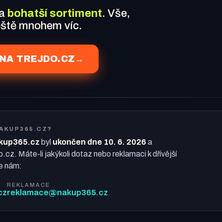
 a
bohatší sortiment
. Vše,
ještě mnohem víc.
NA TREJDO.CZ
→
NAKUP365.CZ?
kup365.cz
byl
ukončen dne 10. 6. 2026
a
o.cz. Máte-li jakýkoli dotaz nebo reklamaci k dřívější
e nám:
REKLAMACE
cz
reklamace@nakup365.cz