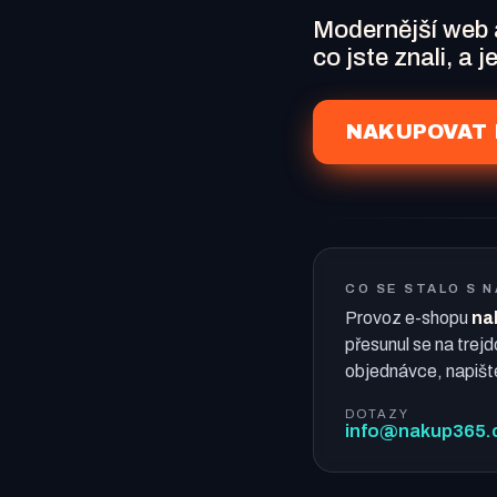
Modernější web
co jste znali, a 
NAKUPOVAT 
CO SE STALO S 
Provoz e-shopu
na
přesunul se na trejd
objednávce, napišt
DOTAZY
info@nakup365.