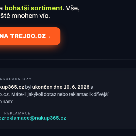
 a
bohatší sortiment
. Vše,
ještě mnohem víc.
NA TREJDO.CZ
→
NAKUP365.CZ?
kup365.cz
byl
ukončen dne 10. 6. 2026
a
o.cz. Máte-li jakýkoli dotaz nebo reklamaci k dřívější
e nám:
REKLAMACE
cz
reklamace@nakup365.cz