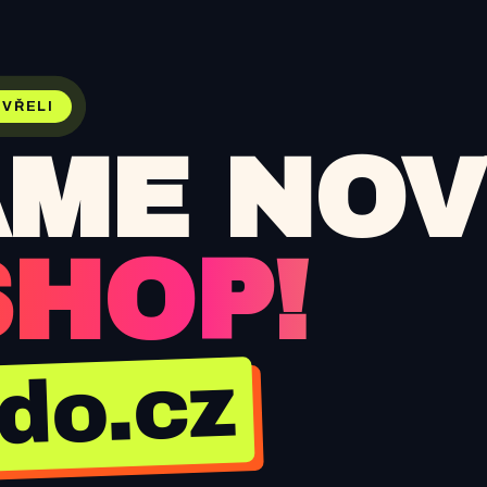
VŘELI
ME NOV
SHOP!
jdo.cz