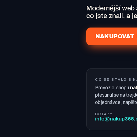
Modernější web
co jste znali, a 
NAKUPOVAT 
CO SE STALO S 
Provoz e-shopu
na
přesunul se na trejd
objednávce, napišt
DOTAZY
info@nakup365.