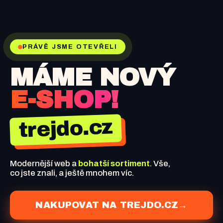
PRÁVĚ JSME OTEVŘELI
MÁME NOVÝ
E-SHOP!
trejdo.cz
Modernější web a
bohatší sortiment
. Vše,
co jste znali, a ještě mnohem víc.
NAKUPOVAT NA TREJDO.CZ
→