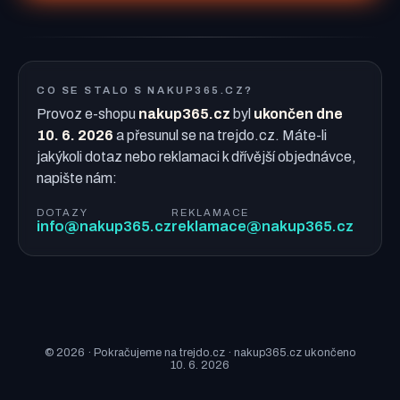
CO SE STALO S NAKUP365.CZ?
Provoz e-shopu
nakup365.cz
byl
ukončen dne
10. 6. 2026
a přesunul se na trejdo.cz. Máte-li
jakýkoli dotaz nebo reklamaci k dřívější objednávce,
napište nám:
DOTAZY
REKLAMACE
info@nakup365.cz
reklamace@nakup365.cz
© 2026 · Pokračujeme na trejdo.cz · nakup365.cz ukončeno
10. 6. 2026