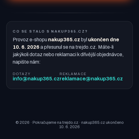
CO SE STALO S NAKUP365.CZ?
Provoz e-shopu
nakup365.cz
byl
ukončen dne
10. 6. 2026
a přesunul se na trejdo.cz. Máte-li
jakýkoli dotaz nebo reklamaci k dřívější objednávce,
napište nám:
DOTAZY
REKLAMACE
info@nakup365.cz
reklamace@nakup365.cz
© 2026 · Pokračujeme na trejdo.cz · nakup365.cz ukončeno
10. 6. 2026