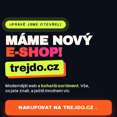
PRÁVĚ JSME OTEVŘELI
MÁME NOVÝ
E-SHOP!
trejdo.cz
Modernější web a
bohatší sortiment
. Vše,
co jste znali, a ještě mnohem víc.
NAKUPOVAT NA TREJDO.CZ
→