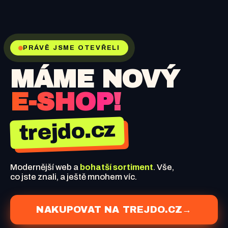
PRÁVĚ JSME OTEVŘELI
MÁME NOVÝ
E-SHOP!
trejdo.cz
Modernější web a
bohatší sortiment
. Vše,
co jste znali, a ještě mnohem víc.
NAKUPOVAT NA TREJDO.CZ
→