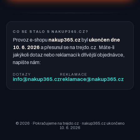
CO SE STALO S NAKUP365.CZ?
Provoz e-shopu
nakup365.cz
byl
ukončen dne
10. 6. 2026
a přesunul se na trejdo.cz. Máte-li
jakýkoli dotaz nebo reklamaci k dřívější objednávce,
napište nám:
DOTAZY
REKLAMACE
info@nakup365.cz
reklamace@nakup365.cz
© 2026 · Pokračujeme na trejdo.cz · nakup365.cz ukončeno
10. 6. 2026