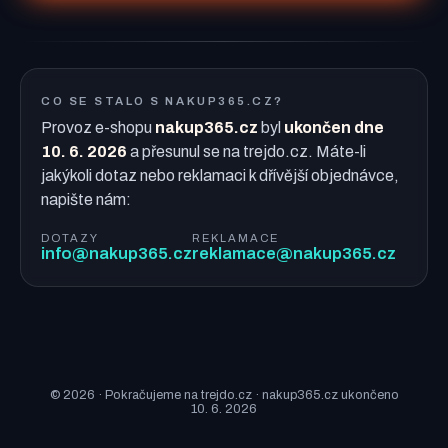
CO SE STALO S NAKUP365.CZ?
Provoz e-shopu
nakup365.cz
byl
ukončen dne
10. 6. 2026
a přesunul se na trejdo.cz. Máte-li
jakýkoli dotaz nebo reklamaci k dřívější objednávce,
napište nám:
DOTAZY
REKLAMACE
info@nakup365.cz
reklamace@nakup365.cz
© 2026 · Pokračujeme na trejdo.cz · nakup365.cz ukončeno
10. 6. 2026