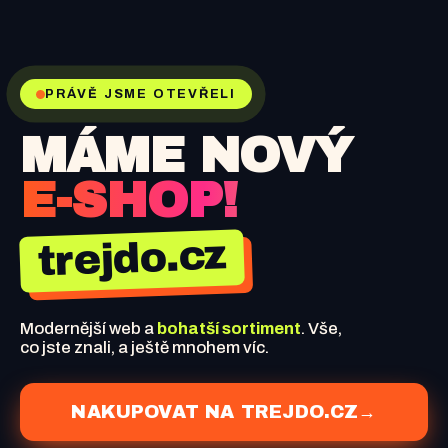
PRÁVĚ JSME OTEVŘELI
MÁME NOVÝ
E-SHOP!
trejdo.cz
Modernější web a
bohatší sortiment
. Vše,
co jste znali, a ještě mnohem víc.
NAKUPOVAT NA TREJDO.CZ
→