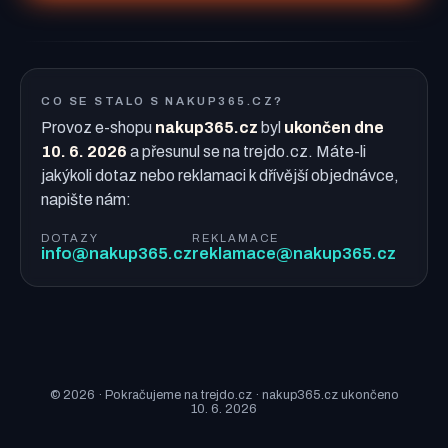
CO SE STALO S NAKUP365.CZ?
Provoz e-shopu
nakup365.cz
byl
ukončen dne
10. 6. 2026
a přesunul se na trejdo.cz. Máte-li
jakýkoli dotaz nebo reklamaci k dřívější objednávce,
napište nám:
DOTAZY
REKLAMACE
info@nakup365.cz
reklamace@nakup365.cz
© 2026 · Pokračujeme na trejdo.cz · nakup365.cz ukončeno
10. 6. 2026