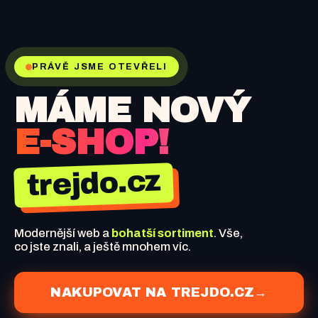
PRÁVĚ JSME OTEVŘELI
MÁME NOVÝ
E-SHOP!
trejdo.cz
Modernější web a
bohatší sortiment
. Vše,
co jste znali, a ještě mnohem víc.
NAKUPOVAT NA TREJDO.CZ
→