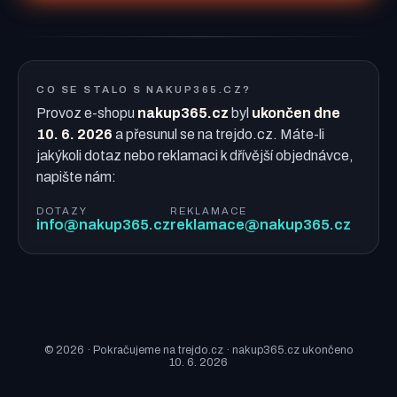
CO SE STALO S NAKUP365.CZ?
Provoz e-shopu
nakup365.cz
byl
ukončen dne
10. 6. 2026
a přesunul se na trejdo.cz. Máte-li
jakýkoli dotaz nebo reklamaci k dřívější objednávce,
napište nám:
DOTAZY
REKLAMACE
info@nakup365.cz
reklamace@nakup365.cz
© 2026 · Pokračujeme na trejdo.cz · nakup365.cz ukončeno
10. 6. 2026