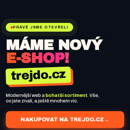
PRÁVĚ JSME OTEVŘELI
MÁME NOVÝ
E-SHOP!
trejdo.cz
Modernější web a
bohatší sortiment
. Vše,
co jste znali, a ještě mnohem víc.
NAKUPOVAT NA TREJDO.CZ
→