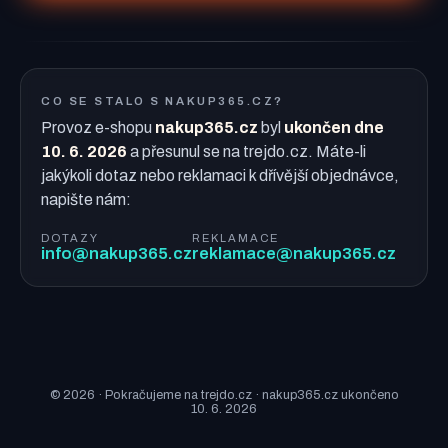
CO SE STALO S NAKUP365.CZ?
Provoz e-shopu
nakup365.cz
byl
ukončen dne
10. 6. 2026
a přesunul se na trejdo.cz. Máte-li
jakýkoli dotaz nebo reklamaci k dřívější objednávce,
napište nám:
DOTAZY
REKLAMACE
info@nakup365.cz
reklamace@nakup365.cz
© 2026 · Pokračujeme na trejdo.cz · nakup365.cz ukončeno
10. 6. 2026