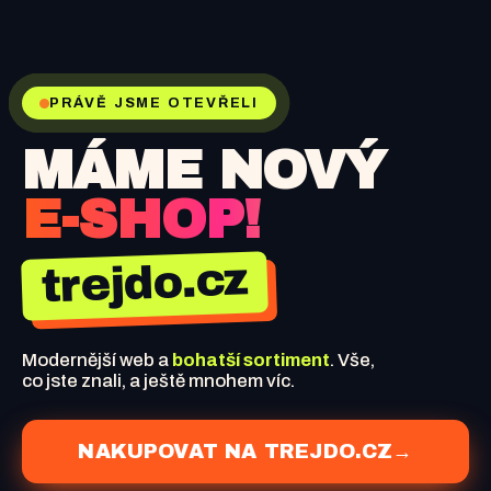
PRÁVĚ JSME OTEVŘELI
MÁME NOVÝ
E-SHOP!
trejdo.cz
Modernější web a
bohatší sortiment
. Vše,
co jste znali, a ještě mnohem víc.
NAKUPOVAT NA TREJDO.CZ
→