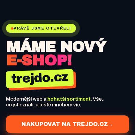
PRÁVĚ JSME OTEVŘELI
MÁME NOVÝ
E-SHOP!
trejdo.cz
Modernější web a
bohatší sortiment
. Vše,
co jste znali, a ještě mnohem víc.
NAKUPOVAT NA TREJDO.CZ
→