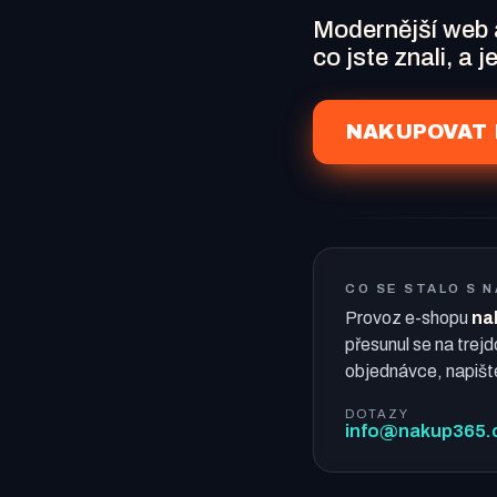
Modernější web
co jste znali, a 
NAKUPOVAT 
CO SE STALO S 
Provoz e-shopu
na
přesunul se na trejd
objednávce, napišt
DOTAZY
info@nakup365.