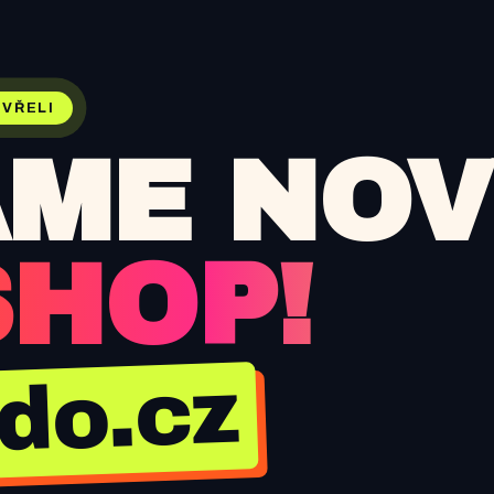
VŘELI
ME NOV
SHOP!
jdo.cz