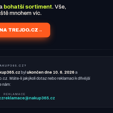
 a
bohatší sortiment
. Vše,
ještě mnohem víc.
NA TREJDO.CZ
→
NAKUP365.CZ?
kup365.cz
byl
ukončen dne 10. 6. 2026
a
o.cz. Máte-li jakýkoli dotaz nebo reklamaci k dřívější
e nám:
REKLAMACE
cz
reklamace@nakup365.cz