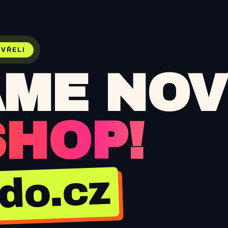
VŘELI
ME NOV
SHOP!
jdo.cz