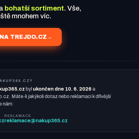
 a
bohatší sortiment
. Vše,
ještě mnohem víc.
NA TREJDO.CZ
→
NAKUP365.CZ?
kup365.cz
byl
ukončen dne 10. 6. 2026
a
o.cz. Máte-li jakýkoli dotaz nebo reklamaci k dřívější
e nám:
REKLAMACE
cz
reklamace@nakup365.cz