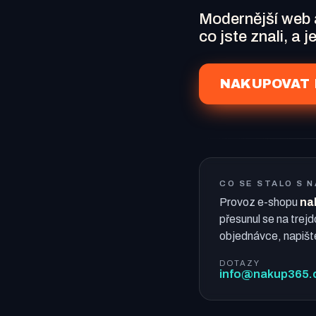
Modernější web
co jste znali, a 
NAKUPOVAT 
CO SE STALO S 
Provoz e-shopu
na
přesunul se na trejd
objednávce, napišt
DOTAZY
info@nakup365.