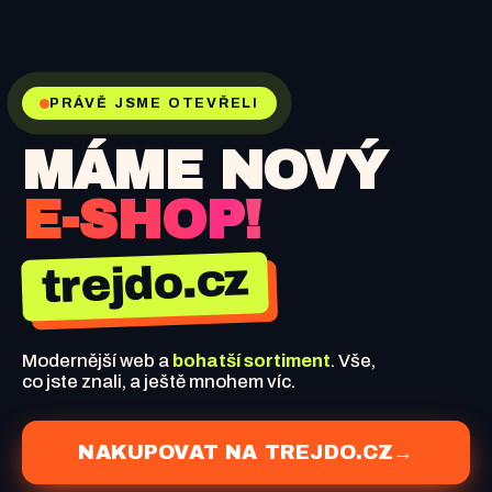
PRÁVĚ JSME OTEVŘELI
MÁME NOVÝ
E-SHOP!
trejdo.cz
Modernější web a
bohatší sortiment
. Vše,
co jste znali, a ještě mnohem víc.
NAKUPOVAT NA TREJDO.CZ
→