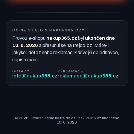
CO SE STALO S NAKUP365.CZ?
Provoz e-shopu
nakup365.cz
byl
ukončen dne
10. 6. 2026
a přesunul se na trejdo.cz. Máte-li
jakýkoli dotaz nebo reklamaci k dřívější objednávce,
napište nám:
DOTAZY
REKLAMACE
info@nakup365.cz
reklamace@nakup365.cz
© 2026 · Pokračujeme na trejdo.cz · nakup365.cz ukončeno
10. 6. 2026