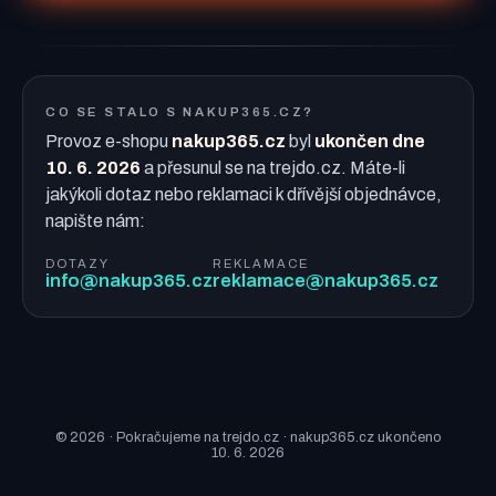
CO SE STALO S NAKUP365.CZ?
Provoz e-shopu
nakup365.cz
byl
ukončen dne
10. 6. 2026
a přesunul se na trejdo.cz. Máte-li
jakýkoli dotaz nebo reklamaci k dřívější objednávce,
napište nám:
DOTAZY
REKLAMACE
info@nakup365.cz
reklamace@nakup365.cz
© 2026 · Pokračujeme na trejdo.cz · nakup365.cz ukončeno
10. 6. 2026