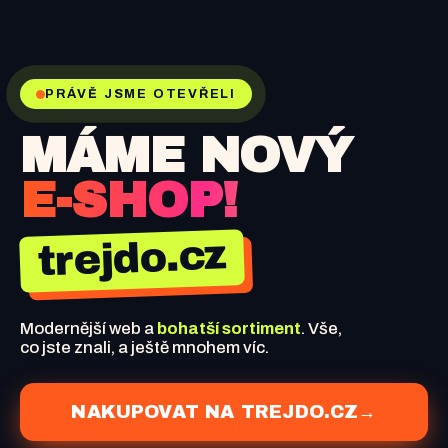
PRÁVĚ JSME OTEVŘELI
MÁME NOVÝ
E-SHOP!
trejdo.cz
Modernější web a
bohatší sortiment
. Vše,
co jste znali, a ještě mnohem víc.
NAKUPOVAT NA TREJDO.CZ
→