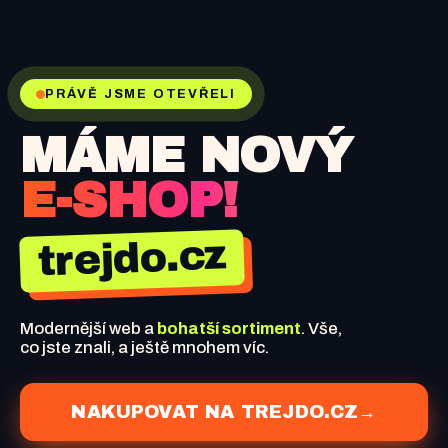
PRÁVĚ JSME OTEVŘELI
MÁME NOVÝ
E-SHOP!
trejdo.cz
Modernější web a
bohatší sortiment
. Vše,
co jste znali, a ještě mnohem víc.
NAKUPOVAT NA TREJDO.CZ
→