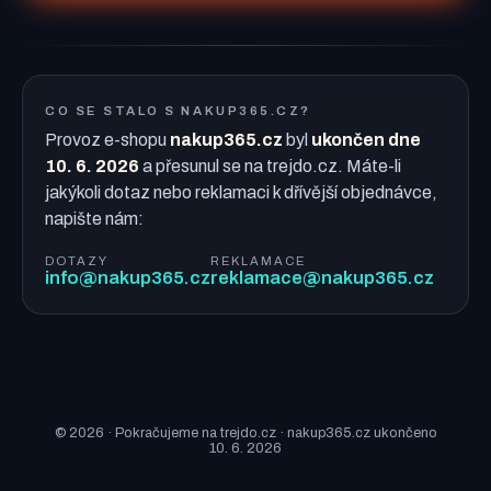
CO SE STALO S NAKUP365.CZ?
Provoz e-shopu
nakup365.cz
byl
ukončen dne
10. 6. 2026
a přesunul se na trejdo.cz. Máte-li
jakýkoli dotaz nebo reklamaci k dřívější objednávce,
napište nám:
DOTAZY
REKLAMACE
info@nakup365.cz
reklamace@nakup365.cz
© 2026 · Pokračujeme na trejdo.cz · nakup365.cz ukončeno
10. 6. 2026