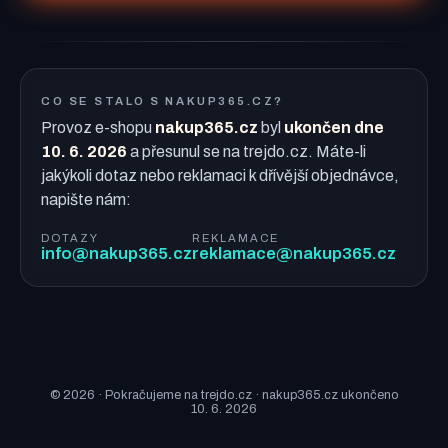
CO SE STALO S NAKUP365.CZ?
Provoz e-shopu
nakup365.cz
byl
ukončen dne
10. 6. 2026
a přesunul se na trejdo.cz. Máte-li
jakýkoli dotaz nebo reklamaci k dřívější objednávce,
napište nám:
DOTAZY
REKLAMACE
info@nakup365.cz
reklamace@nakup365.cz
© 2026 · Pokračujeme na trejdo.cz · nakup365.cz ukončeno
10. 6. 2026