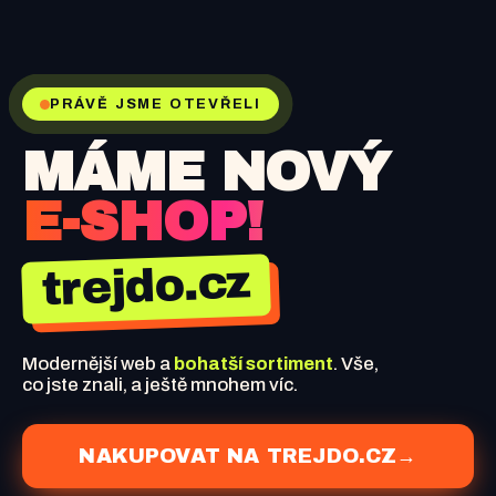
PRÁVĚ JSME OTEVŘELI
MÁME NOVÝ
E-SHOP!
trejdo.cz
Modernější web a
bohatší sortiment
. Vše,
co jste znali, a ještě mnohem víc.
NAKUPOVAT NA TREJDO.CZ
→