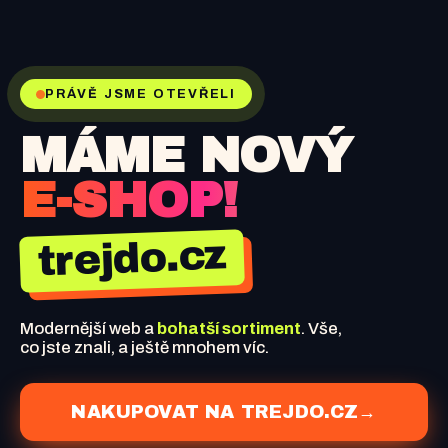
PRÁVĚ JSME OTEVŘELI
MÁME NOVÝ
E-SHOP!
trejdo.cz
Modernější web a
bohatší sortiment
. Vše,
co jste znali, a ještě mnohem víc.
NAKUPOVAT NA TREJDO.CZ
→