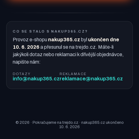
CO SE STALO S NAKUP365.CZ?
Provoz e-shopu
nakup365.cz
byl
ukončen dne
10. 6. 2026
a přesunul se na trejdo.cz. Máte-li
jakýkoli dotaz nebo reklamaci k dřívější objednávce,
napište nám:
DOTAZY
REKLAMACE
info@nakup365.cz
reklamace@nakup365.cz
© 2026 · Pokračujeme na trejdo.cz · nakup365.cz ukončeno
10. 6. 2026