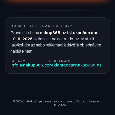
CO SE STALO S NAKUP365.CZ?
Provoz e-shopu
nakup365.cz
byl
ukončen dne
10. 6. 2026
a přesunul se na trejdo.cz. Máte-li
jakýkoli dotaz nebo reklamaci k dřívější objednávce,
napište nám:
DOTAZY
REKLAMACE
info@nakup365.cz
reklamace@nakup365.cz
© 2026 · Pokračujeme na trejdo.cz · nakup365.cz ukončeno
10. 6. 2026