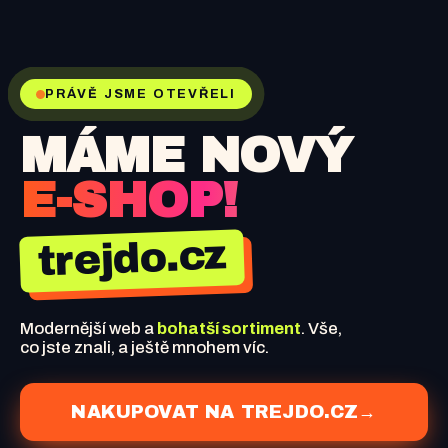
PRÁVĚ JSME OTEVŘELI
MÁME NOVÝ
E-SHOP!
trejdo.cz
Modernější web a
bohatší sortiment
. Vše,
co jste znali, a ještě mnohem víc.
NAKUPOVAT NA TREJDO.CZ
→