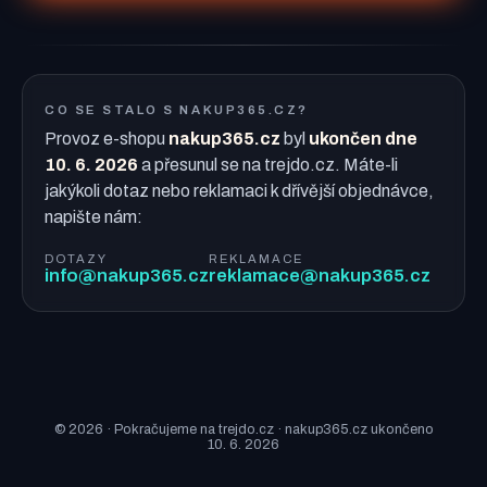
CO SE STALO S NAKUP365.CZ?
Provoz e-shopu
nakup365.cz
byl
ukončen dne
10. 6. 2026
a přesunul se na trejdo.cz. Máte-li
jakýkoli dotaz nebo reklamaci k dřívější objednávce,
napište nám:
DOTAZY
REKLAMACE
info@nakup365.cz
reklamace@nakup365.cz
© 2026 · Pokračujeme na trejdo.cz · nakup365.cz ukončeno
10. 6. 2026