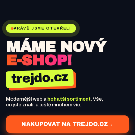
PRÁVĚ JSME OTEVŘELI
MÁME NOVÝ
E-SHOP!
trejdo.cz
Modernější web a
bohatší sortiment
. Vše,
co jste znali, a ještě mnohem víc.
NAKUPOVAT NA TREJDO.CZ
→