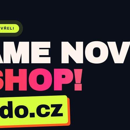
VŘELI
ME NOV
SHOP!
jdo.cz