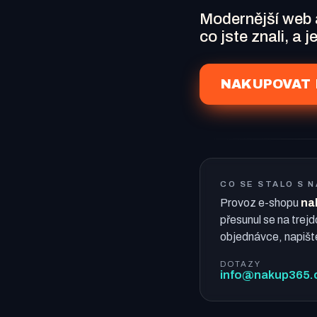
Modernější web
co jste znali, a 
NAKUPOVAT 
CO SE STALO S 
Provoz e-shopu
na
přesunul se na trejd
objednávce, napišt
DOTAZY
info@nakup365.