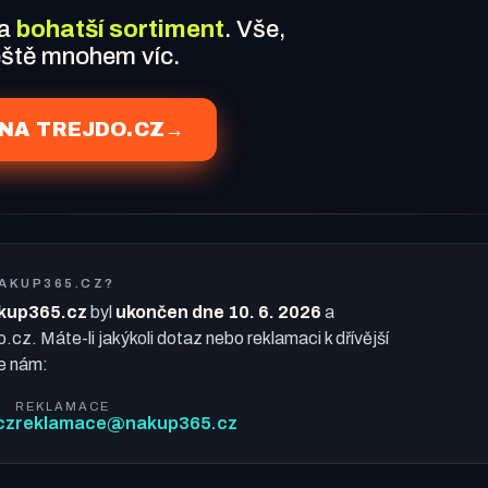
 a
bohatší sortiment
. Vše,
ještě mnohem víc.
NA TREJDO.CZ
→
NAKUP365.CZ?
kup365.cz
byl
ukončen dne 10. 6. 2026
a
o.cz. Máte-li jakýkoli dotaz nebo reklamaci k dřívější
e nám:
REKLAMACE
cz
reklamace@nakup365.cz