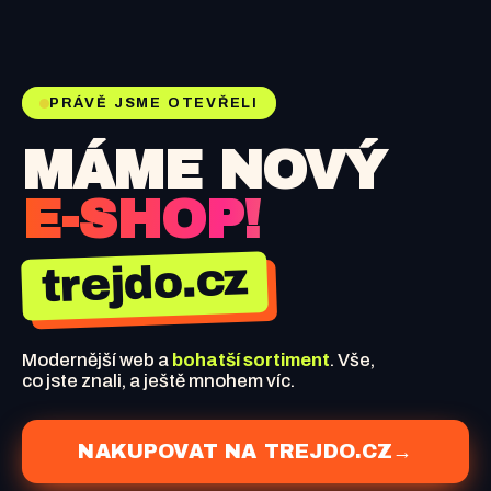
PRÁVĚ JSME OTEVŘELI
MÁME NOVÝ
E-SHOP!
trejdo.cz
Modernější web a
bohatší sortiment
. Vše,
co jste znali, a ještě mnohem víc.
NAKUPOVAT NA TREJDO.CZ
→