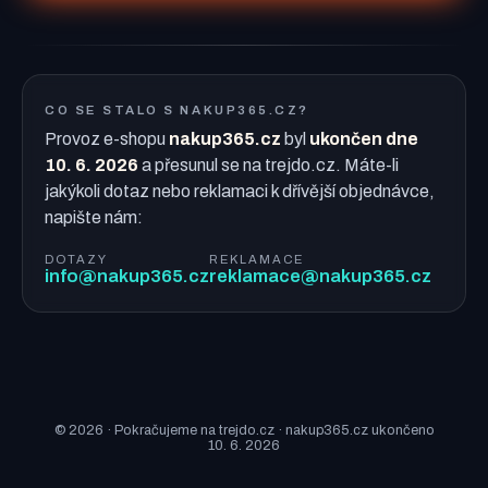
CO SE STALO S NAKUP365.CZ?
Provoz e-shopu
nakup365.cz
byl
ukončen dne
10. 6. 2026
a přesunul se na trejdo.cz. Máte-li
jakýkoli dotaz nebo reklamaci k dřívější objednávce,
napište nám:
DOTAZY
REKLAMACE
info@nakup365.cz
reklamace@nakup365.cz
© 2026 · Pokračujeme na trejdo.cz · nakup365.cz ukončeno
10. 6. 2026