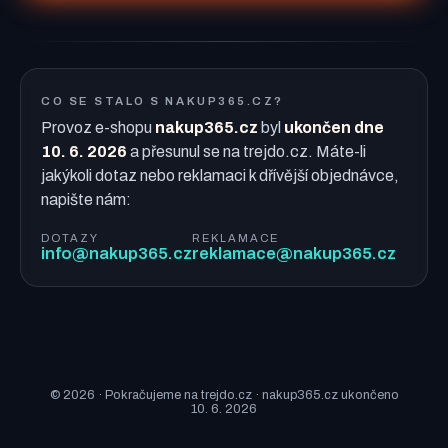
CO SE STALO S NAKUP365.CZ?
Provoz e-shopu
nakup365.cz
byl
ukončen dne
10. 6. 2026
a přesunul se na trejdo.cz. Máte-li
jakýkoli dotaz nebo reklamaci k dřívější objednávce,
napište nám:
DOTAZY
REKLAMACE
info@nakup365.cz
reklamace@nakup365.cz
© 2026 · Pokračujeme na trejdo.cz · nakup365.cz ukončeno
10. 6. 2026