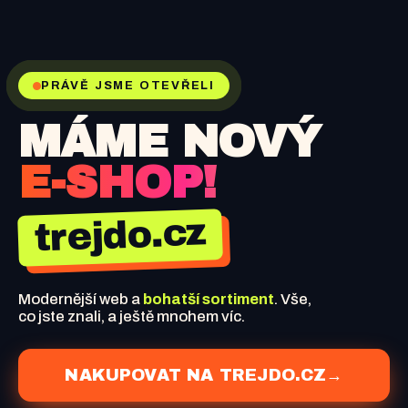
PRÁVĚ JSME OTEVŘELI
MÁME NOVÝ
E-SHOP!
trejdo.cz
Modernější web a
bohatší sortiment
. Vše,
co jste znali, a ještě mnohem víc.
NAKUPOVAT NA TREJDO.CZ
→