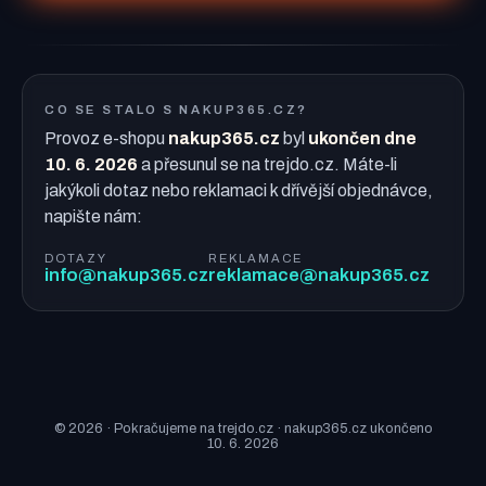
CO SE STALO S NAKUP365.CZ?
Provoz e-shopu
nakup365.cz
byl
ukončen dne
10. 6. 2026
a přesunul se na trejdo.cz. Máte-li
jakýkoli dotaz nebo reklamaci k dřívější objednávce,
napište nám:
DOTAZY
REKLAMACE
info@nakup365.cz
reklamace@nakup365.cz
© 2026 · Pokračujeme na trejdo.cz · nakup365.cz ukončeno
10. 6. 2026