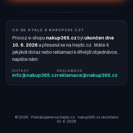
CO SE STALO S NAKUP365.CZ?
Provoz e-shopu
nakup365.cz
byl
ukončen dne
10. 6. 2026
a přesunul se na trejdo.cz. Máte-li
jakýkoli dotaz nebo reklamaci k dřívější objednávce,
napište nám:
DOTAZY
REKLAMACE
info@nakup365.cz
reklamace@nakup365.cz
© 2026 · Pokračujeme na trejdo.cz · nakup365.cz ukončeno
10. 6. 2026