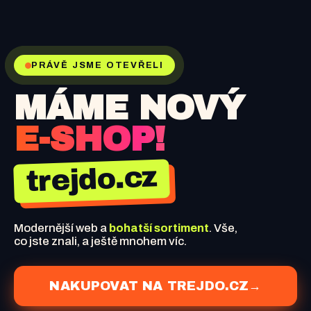
PRÁVĚ JSME OTEVŘELI
MÁME NOVÝ
E-SHOP!
trejdo.cz
Modernější web a
bohatší sortiment
. Vše,
co jste znali, a ještě mnohem víc.
NAKUPOVAT NA TREJDO.CZ
→