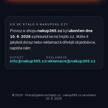
CO SE STALO S NAKUP365.CZ?
Provoz e-shopu
nakup365.cz
byl
ukončen dne
10. 6. 2026
a přesunul se na trejdo.cz. Máte-li
jakýkoli dotaz nebo reklamaci k dřívější objednávce,
napište nám:
DOTAZY
REKLAMACE
info@nakup365.cz
reklamace@nakup365.cz
© 2026 · Pokračujeme na trejdo.cz · nakup365.cz ukončeno
10. 6. 2026