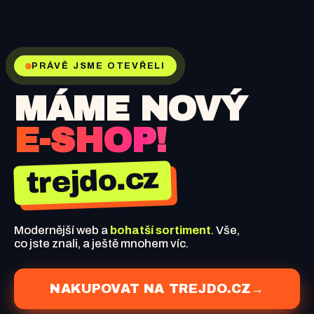
PRÁVĚ JSME OTEVŘELI
MÁME NOVÝ
E-SHOP!
trejdo.cz
Modernější web a
bohatší sortiment
. Vše,
co jste znali, a ještě mnohem víc.
NAKUPOVAT NA TREJDO.CZ
→