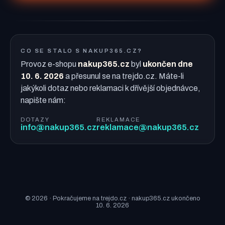
CO SE STALO S NAKUP365.CZ?
Provoz e-shopu
nakup365.cz
byl
ukončen dne
10. 6. 2026
a přesunul se na trejdo.cz. Máte-li
jakýkoli dotaz nebo reklamaci k dřívější objednávce,
napište nám:
DOTAZY
REKLAMACE
info@nakup365.cz
reklamace@nakup365.cz
© 2026 · Pokračujeme na trejdo.cz · nakup365.cz ukončeno
10. 6. 2026