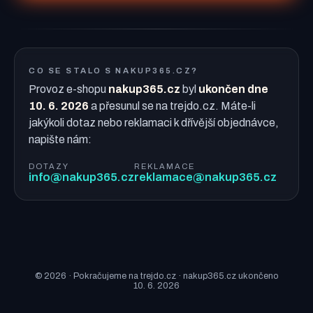
CO SE STALO S NAKUP365.CZ?
Provoz e-shopu
nakup365.cz
byl
ukončen dne
10. 6. 2026
a přesunul se na trejdo.cz. Máte-li
jakýkoli dotaz nebo reklamaci k dřívější objednávce,
napište nám:
DOTAZY
REKLAMACE
info@nakup365.cz
reklamace@nakup365.cz
© 2026 · Pokračujeme na trejdo.cz · nakup365.cz ukončeno
10. 6. 2026