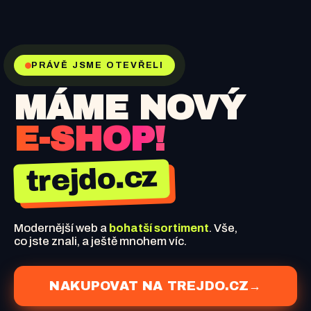
PRÁVĚ JSME OTEVŘELI
MÁME NOVÝ
E-SHOP!
trejdo.cz
Modernější web a
bohatší sortiment
. Vše,
co jste znali, a ještě mnohem víc.
NAKUPOVAT NA TREJDO.CZ
→