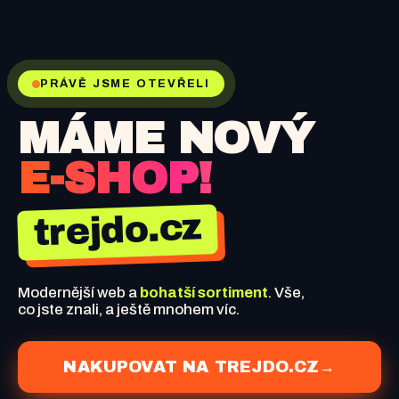
PRÁVĚ JSME OTEVŘELI
MÁME NOVÝ
E-SHOP!
trejdo.cz
Modernější web a
bohatší sortiment
. Vše,
co jste znali, a ještě mnohem víc.
NAKUPOVAT NA TREJDO.CZ
→