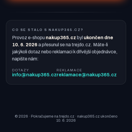
CO SE STALO S NAKUP365.CZ?
Provoz e-shopu
nakup365.cz
byl
ukončen dne
10. 6. 2026
a přesunul se na trejdo.cz. Máte-li
jakýkoli dotaz nebo reklamaci k dřívější objednávce,
napište nám:
DOTAZY
REKLAMACE
info@nakup365.cz
reklamace@nakup365.cz
© 2026 · Pokračujeme na trejdo.cz · nakup365.cz ukončeno
10. 6. 2026