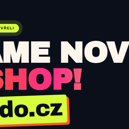
VŘELI
ME NOV
SHOP!
jdo.cz