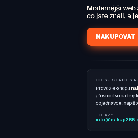
Modernější web
co jste znali, a 
NAKUPOVAT 
CO SE STALO S 
Provoz e-shopu
na
přesunul se na trejd
objednávce, napišt
DOTAZY
info@nakup365.