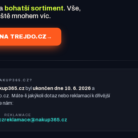
 a
bohatší sortiment
. Vše,
ještě mnohem víc.
NA TREJDO.CZ
→
NAKUP365.CZ?
kup365.cz
byl
ukončen dne 10. 6. 2026
a
o.cz. Máte-li jakýkoli dotaz nebo reklamaci k dřívější
e nám:
REKLAMACE
cz
reklamace@nakup365.cz