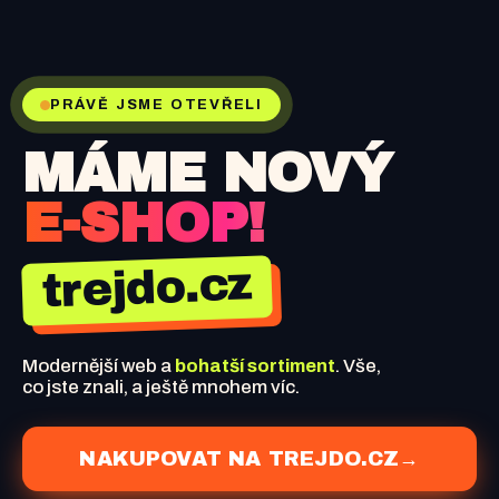
PRÁVĚ JSME OTEVŘELI
MÁME NOVÝ
E-SHOP!
trejdo.cz
Modernější web a
bohatší sortiment
. Vše,
co jste znali, a ještě mnohem víc.
NAKUPOVAT NA TREJDO.CZ
→