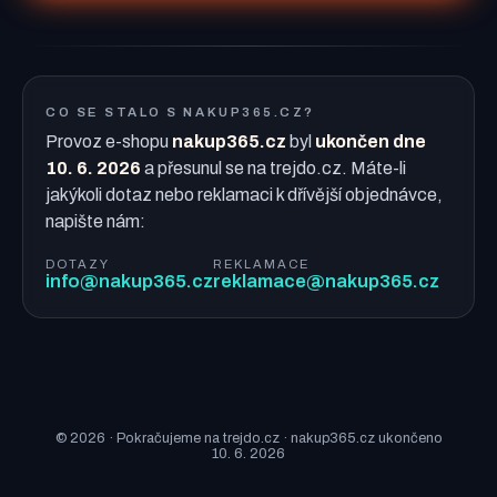
CO SE STALO S NAKUP365.CZ?
Provoz e-shopu
nakup365.cz
byl
ukončen dne
10. 6. 2026
a přesunul se na trejdo.cz. Máte-li
jakýkoli dotaz nebo reklamaci k dřívější objednávce,
napište nám:
DOTAZY
REKLAMACE
info@nakup365.cz
reklamace@nakup365.cz
© 2026 · Pokračujeme na trejdo.cz · nakup365.cz ukončeno
10. 6. 2026