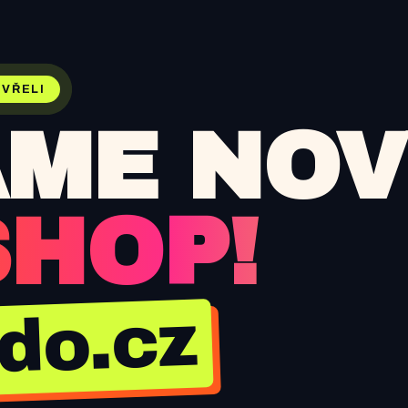
VŘELI
ME NOV
SHOP!
jdo.cz