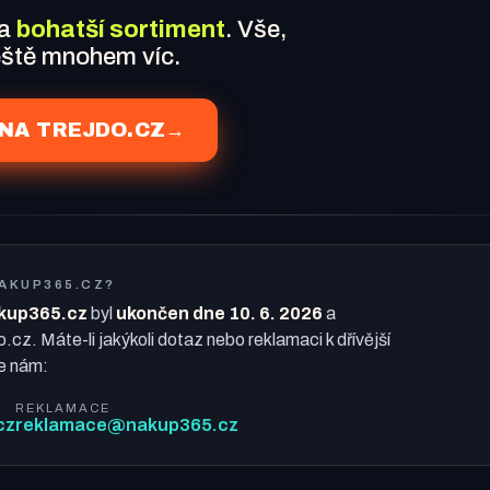
 a
bohatší sortiment
. Vše,
ještě mnohem víc.
NA TREJDO.CZ
→
NAKUP365.CZ?
kup365.cz
byl
ukončen dne 10. 6. 2026
a
o.cz. Máte-li jakýkoli dotaz nebo reklamaci k dřívější
e nám:
REKLAMACE
cz
reklamace@nakup365.cz