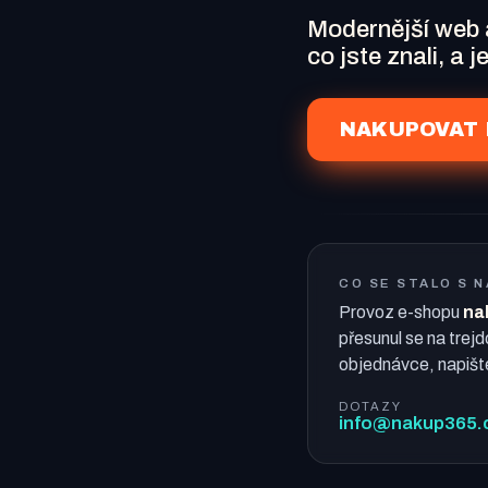
Modernější web
co jste znali, a 
NAKUPOVAT 
CO SE STALO S 
Provoz e-shopu
na
přesunul se na trejd
objednávce, napišt
DOTAZY
info@nakup365.