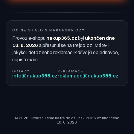
CO SE STALO S NAKUP365.CZ?
Provoz e-shopu
nakup365.cz
byl
ukončen dne
10. 6. 2026
a přesunul se na trejdo.cz. Máte-li
jakýkoli dotaz nebo reklamaci k dřívější objednávce,
napište nám:
DOTAZY
REKLAMACE
info@nakup365.cz
reklamace@nakup365.cz
© 2026 · Pokračujeme na trejdo.cz · nakup365.cz ukončeno
10. 6. 2026