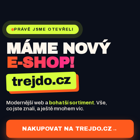
PRÁVĚ JSME OTEVŘELI
MÁME NOVÝ
E-SHOP!
trejdo.cz
Modernější web a
bohatší sortiment
. Vše,
co jste znali, a ještě mnohem víc.
NAKUPOVAT NA TREJDO.CZ
→