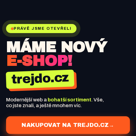
PRÁVĚ JSME OTEVŘELI
MÁME NOVÝ
E-SHOP!
trejdo.cz
Modernější web a
bohatší sortiment
. Vše,
co jste znali, a ještě mnohem víc.
NAKUPOVAT NA TREJDO.CZ
→