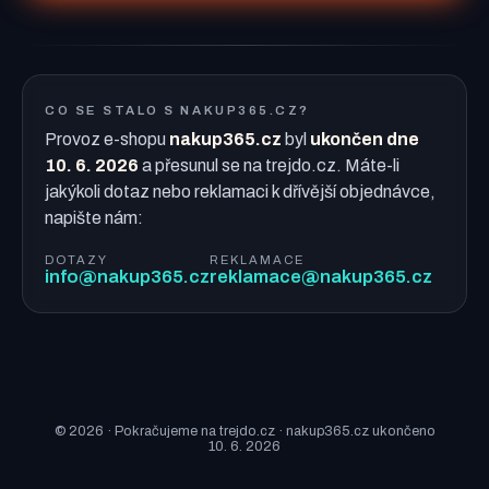
CO SE STALO S NAKUP365.CZ?
Provoz e-shopu
nakup365.cz
byl
ukončen dne
10. 6. 2026
a přesunul se na trejdo.cz. Máte-li
jakýkoli dotaz nebo reklamaci k dřívější objednávce,
napište nám:
DOTAZY
REKLAMACE
info@nakup365.cz
reklamace@nakup365.cz
© 2026 · Pokračujeme na trejdo.cz · nakup365.cz ukončeno
10. 6. 2026