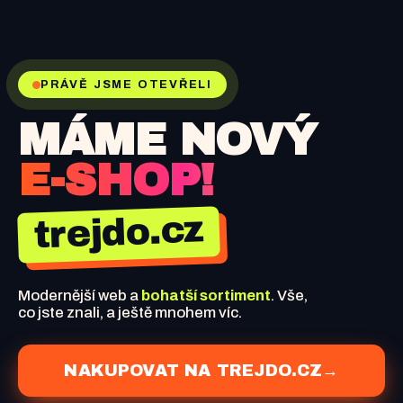
PRÁVĚ JSME OTEVŘELI
MÁME NOVÝ
E-SHOP!
trejdo.cz
Modernější web a
bohatší sortiment
. Vše,
co jste znali, a ještě mnohem víc.
NAKUPOVAT NA TREJDO.CZ
→