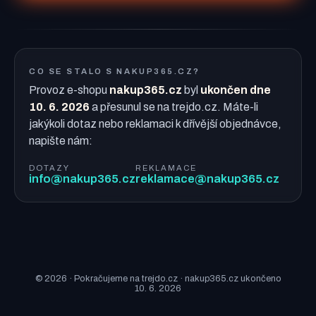
CO SE STALO S NAKUP365.CZ?
Provoz e-shopu
nakup365.cz
byl
ukončen dne
10. 6. 2026
a přesunul se na trejdo.cz. Máte-li
jakýkoli dotaz nebo reklamaci k dřívější objednávce,
napište nám:
DOTAZY
REKLAMACE
info@nakup365.cz
reklamace@nakup365.cz
© 2026 · Pokračujeme na trejdo.cz · nakup365.cz ukončeno
10. 6. 2026