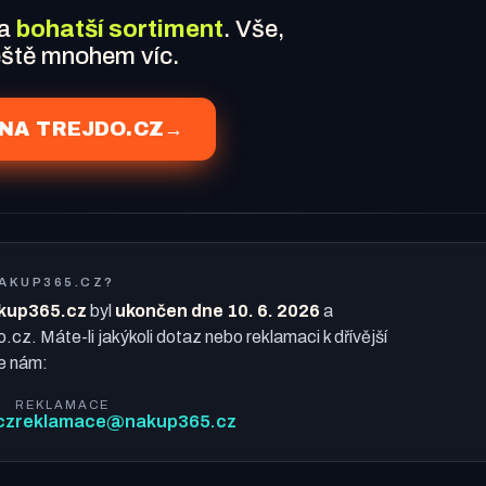
 a
bohatší sortiment
. Vše,
ještě mnohem víc.
NA TREJDO.CZ
→
NAKUP365.CZ?
kup365.cz
byl
ukončen dne 10. 6. 2026
a
o.cz. Máte-li jakýkoli dotaz nebo reklamaci k dřívější
e nám:
REKLAMACE
cz
reklamace@nakup365.cz