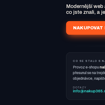
Modernější web
co jste znali, a 
NAKUPOVAT 
CO SE STALO S 
Provoz e-shopu
na
přesunul se na trejd
objednávce, napišt
DOTAZY
info@nakup365.