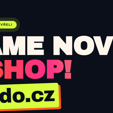
VŘELI
ME NOV
SHOP!
jdo.cz