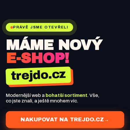
PRÁVĚ JSME OTEVŘELI
MÁME NOVÝ
E-SHOP!
trejdo.cz
Modernější web a
bohatší sortiment
. Vše,
co jste znali, a ještě mnohem víc.
NAKUPOVAT NA TREJDO.CZ
→