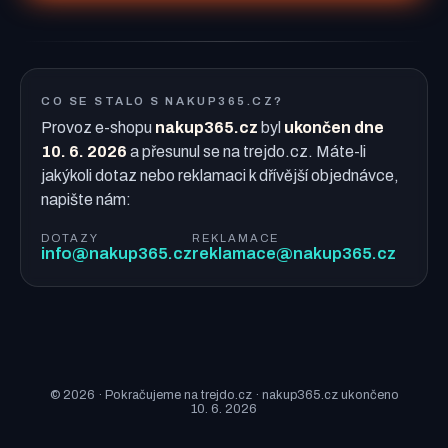
CO SE STALO S NAKUP365.CZ?
Provoz e-shopu
nakup365.cz
byl
ukončen dne
10. 6. 2026
a přesunul se na trejdo.cz. Máte-li
jakýkoli dotaz nebo reklamaci k dřívější objednávce,
napište nám:
DOTAZY
REKLAMACE
info@nakup365.cz
reklamace@nakup365.cz
© 2026 · Pokračujeme na trejdo.cz · nakup365.cz ukončeno
10. 6. 2026