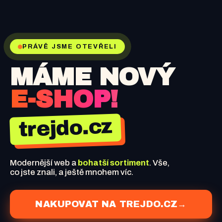
PRÁVĚ JSME OTEVŘELI
MÁME NOVÝ
E-SHOP!
trejdo.cz
Modernější web a
bohatší sortiment
. Vše,
co jste znali, a ještě mnohem víc.
NAKUPOVAT NA TREJDO.CZ
→