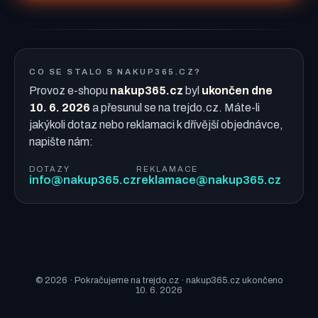
CO SE STALO S NAKUP365.CZ?
Provoz e-shopu
nakup365.cz
byl
ukončen dne
10. 6. 2026
a přesunul se na trejdo.cz. Máte-li
jakýkoli dotaz nebo reklamaci k dřívější objednávce,
napište nám:
DOTAZY
REKLAMACE
info@nakup365.cz
reklamace@nakup365.cz
© 2026 · Pokračujeme na trejdo.cz · nakup365.cz ukončeno
10. 6. 2026