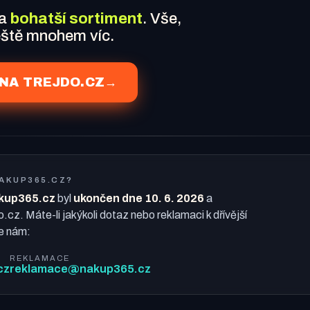
 a
bohatší sortiment
. Vše,
ještě mnohem víc.
NA TREJDO.CZ
→
NAKUP365.CZ?
kup365.cz
byl
ukončen dne 10. 6. 2026
a
o.cz. Máte-li jakýkoli dotaz nebo reklamaci k dřívější
e nám:
REKLAMACE
cz
reklamace@nakup365.cz