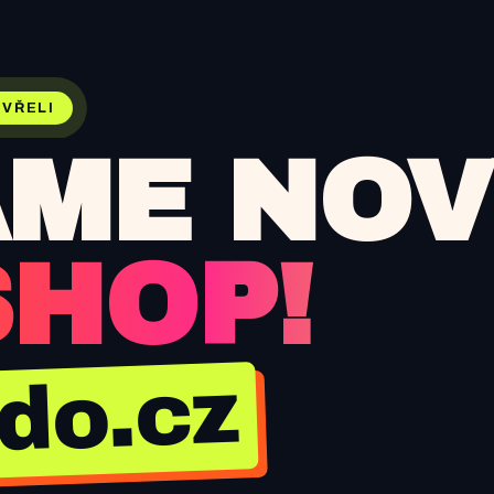
VŘELI
ME NOV
SHOP!
jdo.cz