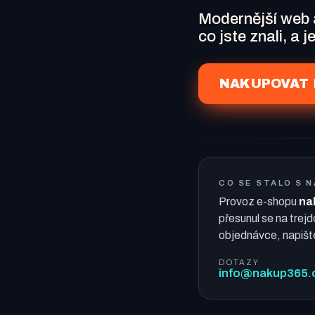
Modernější web
co jste znali, a 
NAKUPOVAT 
CO SE STALO S 
Provoz e-shopu
na
přesunul se na trejd
objednávce, napišt
DOTAZY
info@nakup365.