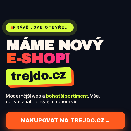
PRÁVĚ JSME OTEVŘELI
MÁME NOVÝ
E-SHOP!
trejdo.cz
Modernější web a
bohatší sortiment
. Vše,
co jste znali, a ještě mnohem víc.
NAKUPOVAT NA TREJDO.CZ
→