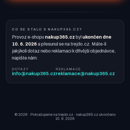
CO SE STALO S NAKUP365.CZ?
Provoz e-shopu
nakup365.cz
byl
ukončen dne
10. 6. 2026
a přesunul se na trejdo.cz. Máte-li
jakýkoli dotaz nebo reklamaci k dřívější objednávce,
napište nám:
DOTAZY
REKLAMACE
info@nakup365.cz
reklamace@nakup365.cz
© 2026 · Pokračujeme na trejdo.cz · nakup365.cz ukončeno
10. 6. 2026