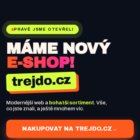
PRÁVĚ JSME OTEVŘELI
MÁME NOVÝ
E-SHOP!
trejdo.cz
Modernější web a
bohatší sortiment
. Vše,
co jste znali, a ještě mnohem víc.
NAKUPOVAT NA TREJDO.CZ
→