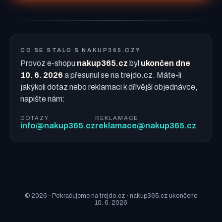
CO SE STALO S NAKUP365.CZ?
Provoz e-shopu
nakup365.cz
byl
ukončen dne
10. 6. 2026
a přesunul se na trejdo.cz. Máte-li
jakýkoli dotaz nebo reklamaci k dřívější objednávce,
napište nám:
DOTAZY
REKLAMACE
info@nakup365.cz
reklamace@nakup365.cz
© 2026 · Pokračujeme na trejdo.cz · nakup365.cz ukončeno
10. 6. 2026