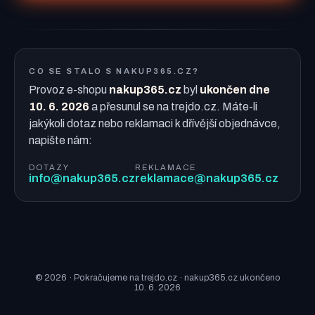
CO SE STALO S NAKUP365.CZ?
Provoz e-shopu
nakup365.cz
byl
ukončen dne
10. 6. 2026
a přesunul se na trejdo.cz. Máte-li
jakýkoli dotaz nebo reklamaci k dřívější objednávce,
napište nám:
DOTAZY
REKLAMACE
info@nakup365.cz
reklamace@nakup365.cz
© 2026 · Pokračujeme na trejdo.cz · nakup365.cz ukončeno
10. 6. 2026