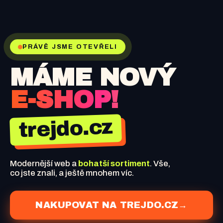
PRÁVĚ JSME OTEVŘELI
MÁME NOVÝ
E-SHOP!
trejdo.cz
Modernější web a
bohatší sortiment
. Vše,
co jste znali, a ještě mnohem víc.
NAKUPOVAT NA TREJDO.CZ
→