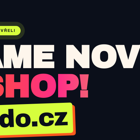
VŘELI
ME NOV
SHOP!
jdo.cz