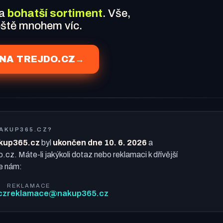
 a
bohatší sortiment
. Vše,
ještě mnohem víc.
NA TREJDO.CZ
→
NAKUP365.CZ?
kup365.cz
byl
ukončen dne 10. 6. 2026
a
o.cz. Máte-li jakýkoli dotaz nebo reklamaci k dřívější
e nám:
REKLAMACE
cz
reklamace@nakup365.cz