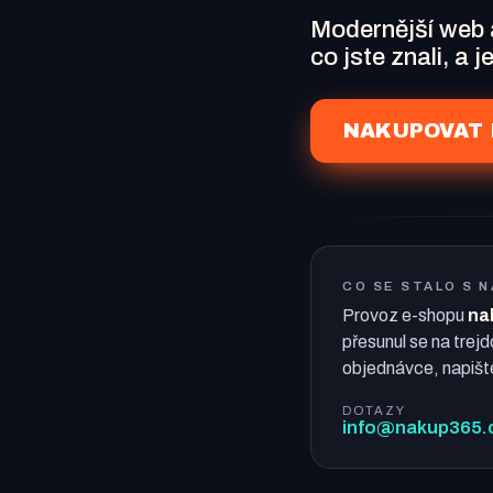
Modernější web
co jste znali, a 
NAKUPOVAT 
CO SE STALO S 
Provoz e-shopu
na
přesunul se na trejd
objednávce, napišt
DOTAZY
info@nakup365.