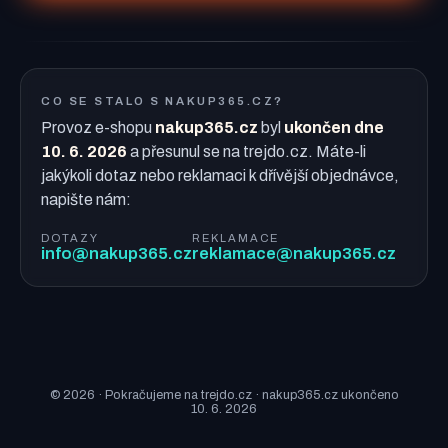
CO SE STALO S NAKUP365.CZ?
Provoz e-shopu
nakup365.cz
byl
ukončen dne
10. 6. 2026
a přesunul se na trejdo.cz. Máte-li
jakýkoli dotaz nebo reklamaci k dřívější objednávce,
napište nám:
DOTAZY
REKLAMACE
info@nakup365.cz
reklamace@nakup365.cz
© 2026 · Pokračujeme na trejdo.cz · nakup365.cz ukončeno
10. 6. 2026