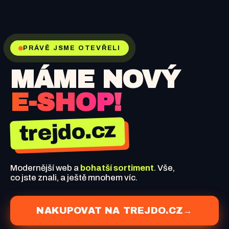
PRÁVĚ JSME OTEVŘELI
MÁME NOVÝ
E-SHOP!
trejdo.cz
Modernější web a
bohatší sortiment
. Vše,
co jste znali, a ještě mnohem víc.
NAKUPOVAT NA TREJDO.CZ
→